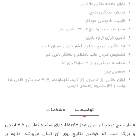
دارای حافظه داخلی 90 تایی
نمایش میانگین نتایج
قابلیت خاموشی خودکار
سایز مناسب بازو/ مچ 22-32 سانتی متر
تأمین انرژی از راه باتری
اندازه‌گیری سریع و دقیق فشار خون و ضربان قلب
تشخیص ضربان قلب نامنظم و نشانگر باتری کم
محاسبه میانگین برای 3 اندازه‌گیری آخر
محصول چین
لوازم جانبی: (1) آداپتور، (2) کیف نگهدارنده، (3) 4 عدد باتری قلمی 1.5
ولت، و (4) دفترچه راهنمای فارسی
توضیحات
مشخصات
فشار سنج دیجیتال شرلی مدلU80AH، دارای صفحه نمایش 3.5 اینچی
و بزرگ است که خواندن نتایج روی آن آسان می‌باشد. علاوه بر