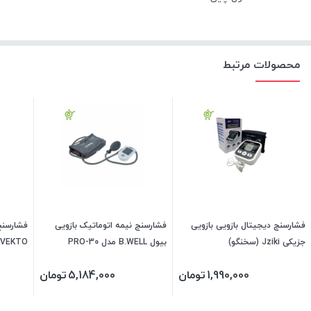
محصولات مرتبط
فشارسنج دیجیتال بازویی بازویی
فشارسنج نیمه اتوماتیک بازویی
فشارسنج
جزیکی Jziki (سخنگو)
بیول B.WELL مدل PRO-30
کیف شکی
1,990,000
تومان
5,184,000
تومان