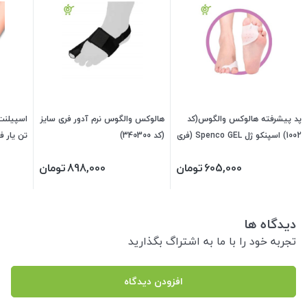
پد پیشرفته هالوکس والگوس(کد
هالوکس والگوس نرم آدور فری سایز
اسپیلنت
1002) اسپنکو ژل Spenco GEL (فری
(کد 340300)
تن یار فری
سایز) 340130
605,000
تومان
898,000
تومان
دیدگاه ها
تجربه خود را با ما به اشتراگ بگذارید
افزودن دیدگاه