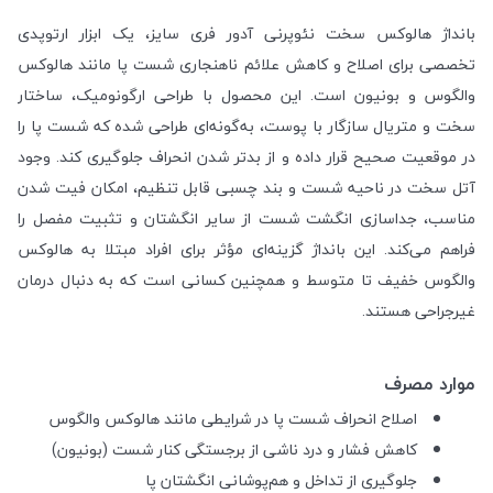
بانداژ هالوکس سخت نئوپرنی آدور فری سایز، یک ابزار ارتوپدی
تخصصی برای اصلاح و کاهش علائم ناهنجاری شست پا مانند هالوکس
والگوس و بونیون است. این محصول با طراحی ارگونومیک، ساختار
سخت و متریال سازگار با پوست، به‌گونه‌ای طراحی شده که شست پا را
در موقعیت صحیح قرار داده و از بدتر شدن انحراف جلوگیری کند. وجود
آتل سخت در ناحیه شست و بند چسبی قابل تنظیم، امکان فیت شدن
مناسب، جداسازی انگشت شست از سایر انگشتان و تثبیت مفصل را
فراهم می‌کند. این بانداژ گزینه‌ای مؤثر برای افراد مبتلا به هالوکس
والگوس خفیف تا متوسط و همچنین کسانی است که به دنبال درمان
غیرجراحی هستند.
موارد مصرف
اصلاح انحراف شست پا در شرایطی مانند هالوکس والگوس
کاهش فشار و درد ناشی از برجستگی کنار شست (بونیون)
جلوگیری از تداخل و هم‌پوشانی انگشتان پا