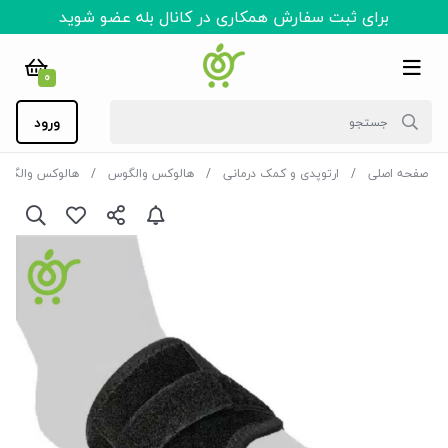
برای ثبت سفارش همکاری در کانال بله عضو شوید
0
ورود
صفحه اصلی
ارتوپدی و کمک درمانی
هالوکس والگوس
هالوکس والگو