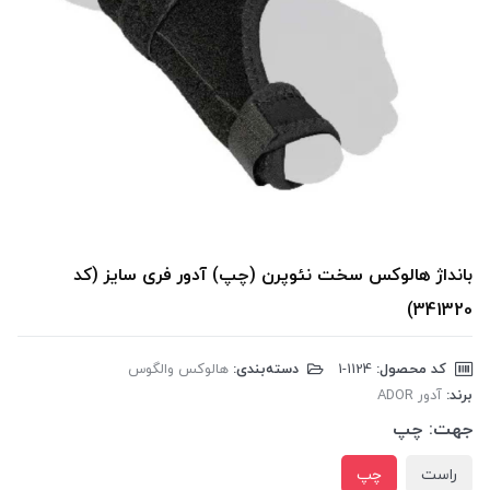
بانداژ هالوکس سخت نئوپرن (چپ) آدور فری سایز (کد
341320)
کد محصول:
‎1-1124
دسته‌بندی:
هالوکس والگوس
برند:
آدور ADOR
جهت:
چپ
راست
چپ