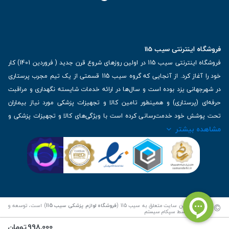
فروشگاه اینترنتی سیب 115
فروشگاه اینترنتی سیب 115 در اولین روزهای شروع قرن جدید ( فروردین 1401) کار
خود را آغاز کرد. از آنجایی که گروه سیب 115 قسمتی از یک تیم مجرب پرستاری
در شهرجهانی یزد بوده است و سال‌ها در ارائه خدمات شایسته نگهداری و مراقبت
حرفه‌ای (پرستاری) و همینطور تامین کالا و تجهیزات پزشکی مورد نیاز بیماران
تحت پوشش خود خدمت‌رسانی کرده است با ویژگی‌های کالا و تجهیزات پزشکی و
مشاهده بیشتر
برترین برندهای موجود در بازار اطلاعات بسیار ارزشمندی را دارا می‌باشد
آدرس: یزد، خیابان کاشانی، روبروی بیمارستان بهمن | تلفن همراه: 09136243383
| تلفن تماس : 36333383-035 | ایمیل: Info@Sib115.com
©
کلیه حقوق این سایت متعلق به سیب 115 (
فروشگاه لوازم پزشکی سیب 115
) است، توسعه و
کدنویسی توسط
سپکام سیستم
998,000
تومان