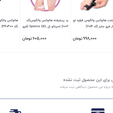
لنت هالوکس والگوس قرقره ای
پد پیشرفته هالوکس والگوس(کد
هالوکس والگوس
 فری سایز (کد 7014)
1002) اسپنکو ژل Spenco GEL (فری
(کد 340300)
سایز) 340130
998,000
تومان
605,000
تومان
ی برای این محصول ثبت نشده
ه درباره این محصول دیدگاهی ثبت میکند