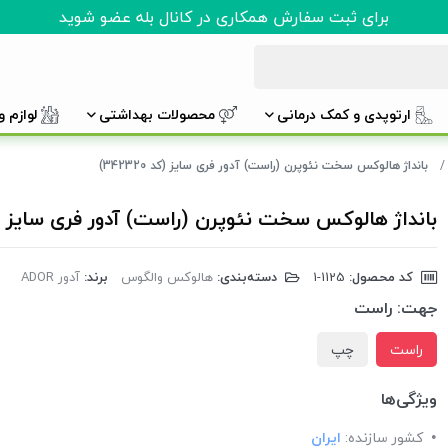
برای ثبت سفارش همکاری در کانال بله عضو شوید
ارتوپدی و کمک درمانی
محصولات بهداشتی
لوازم 
بانداژ هالوکس سخت نئوپرن (راست) آدور فری سایز (کد 342320)
بانداژ هالوکس سخت نئوپرن (راست) آدور فری سایز (کد 320
کد محصول:
‎1-1125
دسته‌بندی:
هالوکس والگوس
برند:
آدور ADOR
جهت:
راست
راست
چپ
ویژگی‌ها
کشور سازنده:
ایران