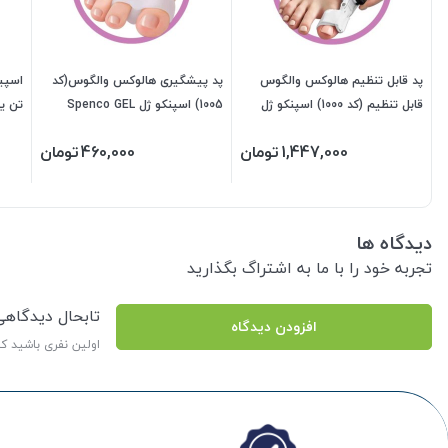
پد قابل تنظیم هالوکس والگوس
پد پیشگیری هالوکس والگوس(کد
اسپی
قابل تنظیم (کد 1000) اسپنکو ژل
1005) اسپنکو ژل Spenco GEL
تن یار
Spenco GEL (فری سایز) 340100
(سایز 35 تا 40) 340190
1,447,000
تومان
460,000
تومان
دیدگاه ها
تجربه خود را با ما به اشتراگ بگذارید
تابحال دیدگاه
افزودن دیدگاه
اولین نفری باشید ک