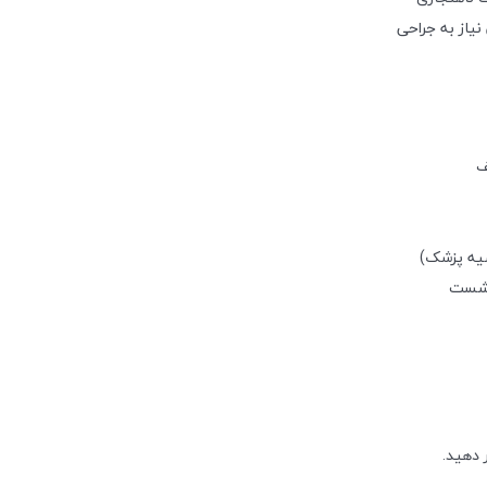
یاز به جراحی
ف
صیه پزشک)
 شست
 دهید.