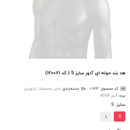
هد بند حوله ای آدور سایز S ( کد 120071)
کد محصول:
‎1-1134
دسته‌بندی:
سایر محصولات ارتوپدی
برند:
آدور ADOR
سایز:
S
L
S