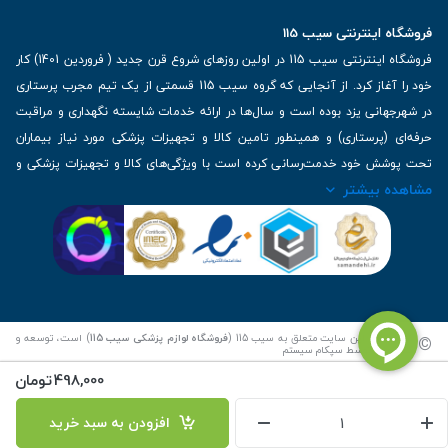
فروشگاه اینترنتی سیب 115
فروشگاه اینترنتی سیب 115 در اولین روزهای شروع قرن جدید ( فروردین 1401) کار
خود را آغاز کرد. از آنجایی که گروه سیب 115 قسمتی از یک تیم مجرب پرستاری
در شهرجهانی یزد بوده است و سال‌ها در ارائه خدمات شایسته نگهداری و مراقبت
حرفه‌ای (پرستاری) و همینطور تامین کالا و تجهیزات پزشکی مورد نیاز بیماران
تحت پوشش خود خدمت‌رسانی کرده است با ویژگی‌های کالا و تجهیزات پزشکی و
مشاهده بیشتر
برترین برندهای موجود در بازار اطلاعات بسیار ارزشمندی را دارا می‌باشد
آدرس: یزد، خیابان کاشانی، روبروی بیمارستان بهمن | تلفن همراه: 09136243383
| تلفن تماس : 36333383-035 | ایمیل: Info@Sib115.com
©
کلیه حقوق این سایت متعلق به سیب 115 (
فروشگاه لوازم پزشکی سیب 115
) است، توسعه و
کدنویسی توسط
سپکام سیستم
498,000
تومان
افزودن به سبد خرید