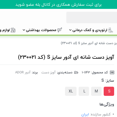
برای ثبت سفارش همکاری در کانال بله عضو شوید
ارتوپدی و کمک درمانی
محصولات بهداشتی
لوازم 
ز دست شانه ای آدور سایز S (کد 230021)
آویز دست شانه ای آدور سایز S (کد 230021)
کد محصول:
‎1-1143
دسته‌بندی:
آویز دست
برند:
آدور ADOR
سایز:
S
XL
L
M
S
ویژگی‌ها
کشور سازنده:
ایران