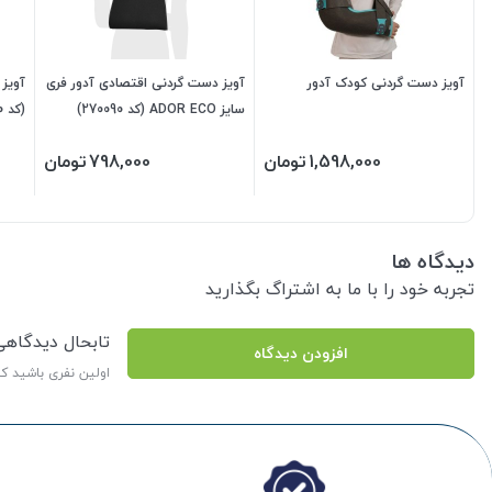
آویز دست گردنی کودک آدور
آویز دست گردنی اقتصادی آدور فری
آویز 
سایز ADOR ECO (کد 270090)
(کد 210790)
1,598,000
تومان
798,000
تومان
دیدگاه ها
تجربه خود را با ما به اشتراگ بگذارید
تابحال دیدگاه
افزودن دیدگاه
اولین نفری باشید ک