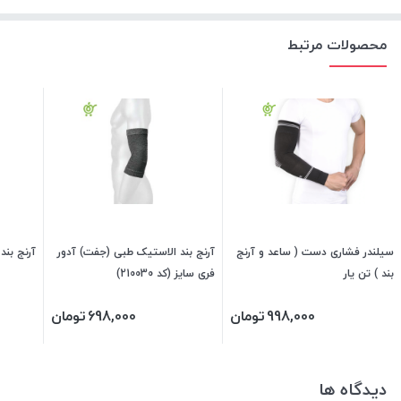
محصولات مرتبط
سیلندر فشاری دست ( ساعد و آرنج
آرنج بند الاستیک طبی (جفت) آدور
آرنج بند
بند ) تن یار
فری سایز (کد 210030)
998,000
تومان
698,000
تومان
دیدگاه ها