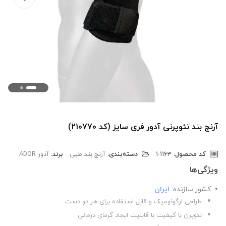
آرنج بند نئوپرنی آدور فری سایز (کد 210770)
کد محصول:
‎1-1163
دسته‌بندی:
آرنج بند طبی
برند:
آدور ADOR
ویژگی‌ها
کشور سازنده:
ایران
طراحی ارگونومیک و قابل استفاده برای هر دو دست
نئوپرن با کیفیت با قابلیت ایجاد گرمای درمانی