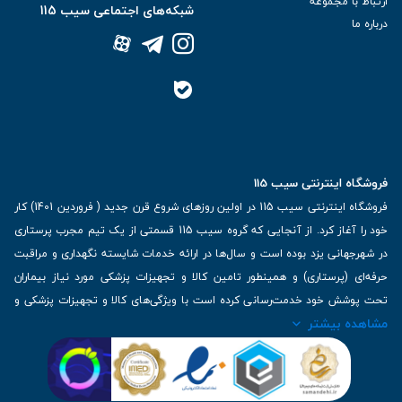
ارتباط با مجموعه
شبکه‌های اجتماعی سیب 115
درباره ما
فروشگاه اینترنتی سیب 115
فروشگاه اینترنتی سیب 115 در اولین روزهای شروع قرن جدید ( فروردین 1401) کار
خود را آغاز کرد. از آنجایی که گروه سیب 115 قسمتی از یک تیم مجرب پرستاری
در شهرجهانی یزد بوده است و سال‌ها در ارائه خدمات شایسته نگهداری و مراقبت
حرفه‌ای (پرستاری) و همینطور تامین کالا و تجهیزات پزشکی مورد نیاز بیماران
تحت پوشش خود خدمت‌رسانی کرده است با ویژگی‌های کالا و تجهیزات پزشکی و
مشاهده بیشتر
برترین برندهای موجود در بازار اطلاعات بسیار ارزشمندی را دارا می‌باشد
آدرس: یزد، خیابان کاشانی، روبروی بیمارستان بهمن | تلفن همراه: 09136243383
| تلفن تماس : 36333383-035 | ایمیل: Info@Sib115.com