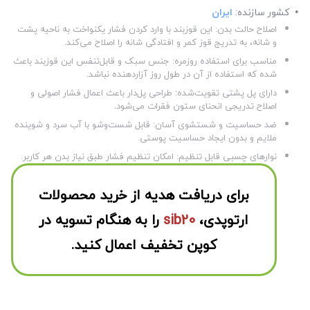
کشور سازنده:
ایران
اصلاح حالت بدن: این قوزبند با وارد کردن فشار یکنواخت به ناحیه پشت
و شانه، به تدریج قوز کمر و افتادگی شانه را اصلاح می‌کند.
مناسب برای استفاده روزمره: جنس سبک و قابل‌تنفس این قوزبند باعث
شده که استفاده از آن در طول روز آزاردهنده نباشد.
دارای پل پشتی تقویت‌شده: طراحی پل‌دار باعث اعمال فشار اصولی و
اصلاح تدریجی انحنای ستون فقرات می‌شود.
ضد حساسیت و شستشوی آسان: قابل شست‌وشو با آب سرد و شوینده
ملایم و بدون ایجاد حساسیت پوستی.
نوارهای چسبی قابل تنظیم: امکان تنظیم فشار طبق نیاز بدن هر کاربر.
برای دریافت هدیه از خرید محصولات
ارتوپدی،
sib20
را به هنگام تسویه در
کوپن تخفیف اعمال کنید.