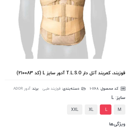
قوزبند، کمربند آتل دار T.L.S.O آدور سایز L (کد 210083)
کد محصول:
‎1-1168
دسته‌بندی:
قوزبند طبی
برند:
آدور ADOR
سایز:
L
XXL
XL
L
M
ویژگی‌ها