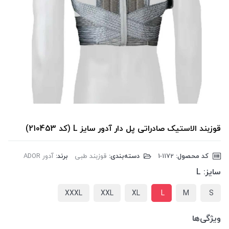
قوزبند الاستیک صادراتی پل دار آدور سایز L (کد 210453)
کد محصول:
‎1-1172
دسته‌بندی:
قوزبند طبی
برند:
آدور ADOR
سایز:
L
XXXL
XXL
XL
L
M
S
ویژگی‌ها