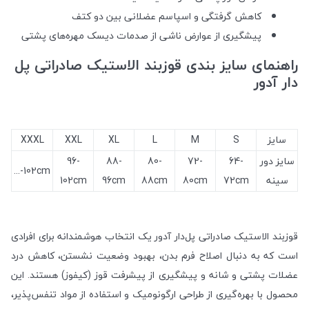
کاهش گرفتگی و اسپاسم عضلانی بین دو کتف
پیشگیری از عوارض ناشی از صدمات دیسک مهره‌های پشتی
راهنمای سایز بندی قوزبند الاستیک صادراتی پل
دار آدور
سایز
S
M
L
XL
XXL
XXXL
سایز دور
64-
72-
80-
88-
96-
102cm-...
سینه
72cm
80cm
88cm
96cm
102cm
قوزبند الاستیک صادراتی پل‌دار آدور یک انتخاب هوشمندانه برای افرادی
است که به دنبال اصلاح فرم بدن، بهبود وضعیت نشستن، کاهش درد
عضلات پشتی و شانه و پیشگیری از پیشرفت قوز (کیفوز) هستند. این
محصول با بهره‌گیری از طراحی ارگونومیک و استفاده از مواد تنفس‌پذیر،