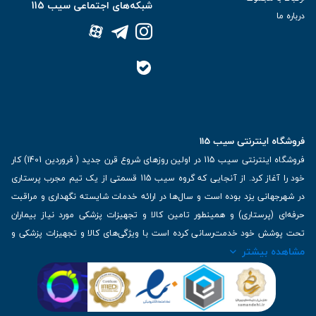
شبکه‌های اجتماعی سیب 115
درباره ما
فروشگاه اینترنتی سیب 115
فروشگاه اینترنتی سیب 115 در اولین روزهای شروع قرن جدید ( فروردین 1401) کار
خود را آغاز کرد. از آنجایی که گروه سیب 115 قسمتی از یک تیم مجرب پرستاری
در شهرجهانی یزد بوده است و سال‌ها در ارائه خدمات شایسته نگهداری و مراقبت
حرفه‌ای (پرستاری) و همینطور تامین کالا و تجهیزات پزشکی مورد نیاز بیماران
تحت پوشش خود خدمت‌رسانی کرده است با ویژگی‌های کالا و تجهیزات پزشکی و
مشاهده بیشتر
برترین برندهای موجود در بازار اطلاعات بسیار ارزشمندی را دارا می‌باشد
آدرس: یزد، خیابان کاشانی، روبروی بیمارستان بهمن | تلفن همراه: 09136243383
| تلفن تماس : 36333383-035 | ایمیل: Info@Sib115.com