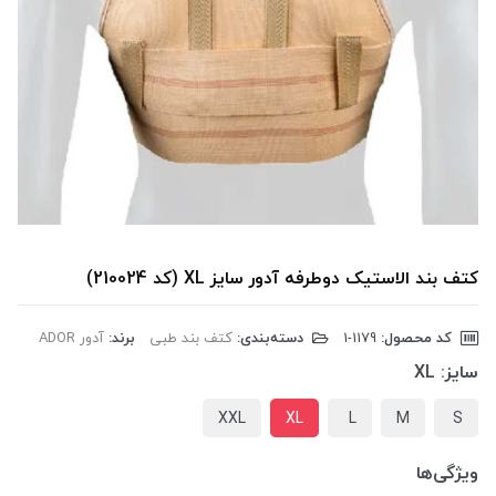
کتف بند الاستیک دوطرفه آدور سایز XL (کد 210024)
کد محصول:
‎1-1179
دسته‌بندی:
کتف بند طبی
برند:
آدور ADOR
سایز:
XL
XXL
XL
L
M
S
ویژگی‌ها