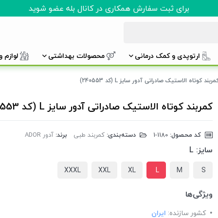
برای ثبت سفارش همکاری در کانال بله عضو شوید
ارتوپدی و کمک درمانی
محصولات بهداشتی
لوازم 
مربند کوتاه الاستیک صادراتی آدور سایز L (کد 240553)
کمربند کوتاه الاستیک صادراتی آدور سایز L (کد 240553)
کد محصول:
‎1-1180
دسته‌بندی:
کمربند طبی
برند:
آدور ADOR
سایز:
L
XXXL
XXL
XL
L
M
S
ویژگی‌ها
کشور سازنده:
ایران