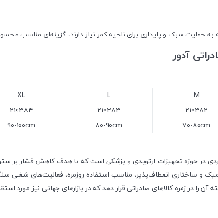
که به حمایت سبک و پایداری برای ناحیه کمر نیاز دارند، گزینه‌ای مناسب محس
راتی آدور
XL
L
M
210384
210383
210382
90-100cm
80-90cm
70-80cm
بردی در حوزه تجهیزات ارتوپدی و پزشکی است که با هدف کاهش فشار بر ست
نومیک و ساختاری انعطاف‌پذیر، مناسب استفاده روزمره، فعالیت‌های شغلی سنگ
ته آن را در زمره کالاهای صادراتی قرار دهد که در بازارهای جهانی نیز مورد استق