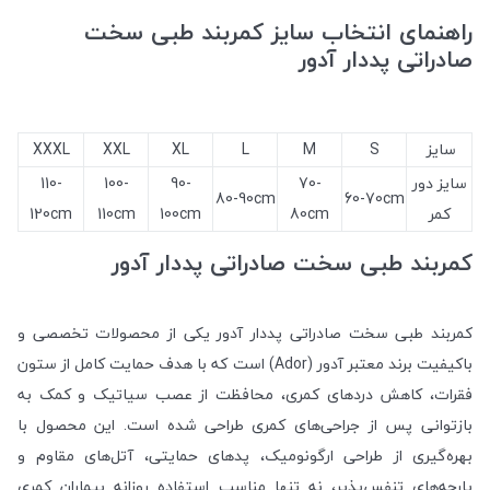
راهنمای انتخاب سایز کمربند طبی سخت
صادراتی پددار آدور
سایز
S
M
L
XL
XXL
XXXL
سایز دور
70-
90-
100-
110-
80-90cm
60-70cm
کمر
80cm
100cm
110cm
120cm
کمربند طبی سخت صادراتی پددار آدور
کمربند طبی سخت صادراتی پددار آدور یکی از محصولات تخصصی و
باکیفیت برند معتبر آدور (Ador) است که با هدف حمایت کامل از ستون
فقرات، کاهش دردهای کمری، محافظت از عصب سیاتیک و کمک به
بازتوانی پس از جراحی‌های کمری طراحی شده است. این محصول با
بهره‌گیری از طراحی ارگونومیک، پدهای حمایتی، آتل‌های مقاوم و
پارچه‌های تنفس‌پذیر، نه تنها مناسب استفاده روزانه بیماران کمری