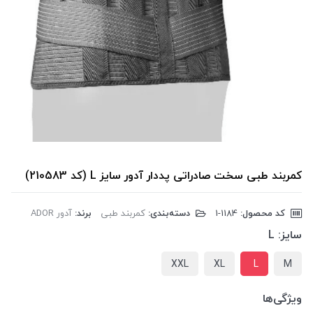
کمربند طبی سخت صادراتی پددار آدور سایز L (کد 210583)
کد محصول:
‎1-1184
دسته‌بندی:
کمربند طبی
برند:
آدور ADOR
سایز:
L
XXL
XL
L
M
ویژگی‌ها