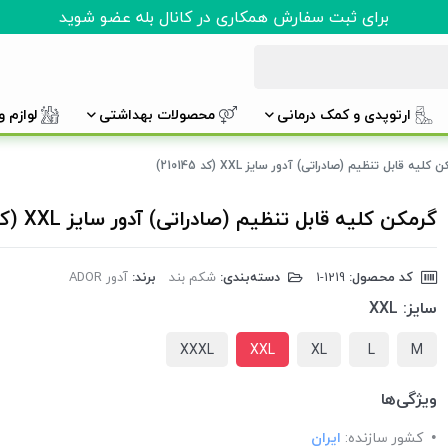
برای ثبت سفارش همکاری در کانال بله عضو شوید
ارتوپدی و کمک درمانی
محصولات بهداشتی
لوازم 
 کلیه قابل تنظیم (صادراتی) آدور سایز XXL (کد 210145)
گرمکن کلیه قابل تنظیم (صادراتی) آدور سایز XXL (کد 210145)
کد محصول:
‎1-1219
دسته‌بندی:
شکم بند
برند:
آدور ADOR
سایز:
XXL
XXXL
XXL
XL
L
M
ویژگی‌ها
کشور سازنده:
ایران