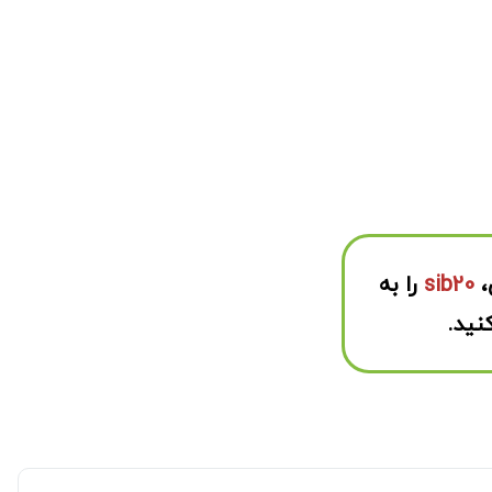
،
sib20
را به
نید.