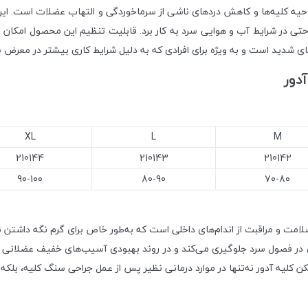
ناحیه کلیه‌ها و کاهش دردهای ناشی از سرماخوردگی و التهاب عضلات است. ای
حتی در شرایط آب و هوایی سرد به کار برد. قابلیت تنظیم این محصول امکان تط
شدید است و به ویژه برای افرادی که به دلیل شرایط کاری بیشتر در معرض سرما
دور
XL
L
M
210144
210143
210142
90-100
80-90
70-80
امت و مراقبت از اندام‌های داخلی است که به‌طور خاص برای گرم نگه داشتن 
یوی در فصول سرد جلوگیری می‌کند و در روند بهبودی آسیب‌های خفیف عضلانی 
گرمکن کلیه آدور نه‌تنها در موارد درمانی نظیر پس از عمل جراحی سنگ کلیه، بل