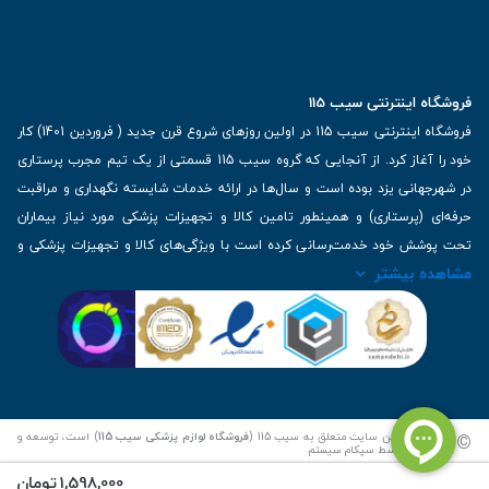
فروشگاه اینترنتی سیب 115
فروشگاه اینترنتی سیب 115 در اولین روزهای شروع قرن جدید ( فروردین 1401) کار
خود را آغاز کرد. از آنجایی که گروه سیب 115 قسمتی از یک تیم مجرب پرستاری
در شهرجهانی یزد بوده است و سال‌ها در ارائه خدمات شایسته نگهداری و مراقبت
حرفه‌ای (پرستاری) و همینطور تامین کالا و تجهیزات پزشکی مورد نیاز بیماران
تحت پوشش خود خدمت‌رسانی کرده است با ویژگی‌های کالا و تجهیزات پزشکی و
مشاهده بیشتر
برترین برندهای موجود در بازار اطلاعات بسیار ارزشمندی را دارا می‌باشد
آدرس: یزد، خیابان کاشانی، روبروی بیمارستان بهمن | تلفن همراه: 09136243383
| تلفن تماس : 36333383-035 | ایمیل: Info@Sib115.com
©
کلیه حقوق این سایت متعلق به سیب 115 (
فروشگاه لوازم پزشکی سیب 115
) است، توسعه و
کدنویسی توسط
سپکام سیستم
1,598,000
تومان