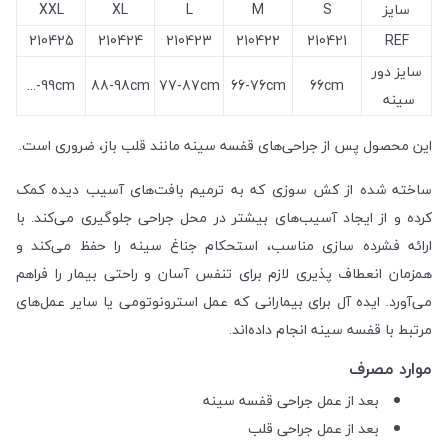
سایز
S
M
L
XL
XXL
210425
210424
210423
210422
210421
REF
سایز دور
99cm-...
88-98cm
77-87cm
66-76cm
66cm
سینه
این محصول پس از جراحی‌های قفسه سینه مانند قلب باز، ضروری است.
ساخته شده از کش سوزی که به ترمیم بافت‌های آسیب دیده کمک
کرده و از ایجاد آسیب‌های بیشتر در محل جراحی جلوگیری می‌کند. با
ارائه فشرده سازی مناسب، استحکام جناغ سینه را حفظ می‌کند و
همزمان انعطاف پذیری لازم برای تنفس آسان و راحتی بیمار را فراهم
می‌آورد. ایده آل برای بیمارانی که عمل استرونوتومی یا سایر عمل‌های
مرتبط با قفسه سینه انجام داده‌اند.
موارد مصرف
بعد از عمل جراحی قفسه سینه
بعد از عمل جراحی قلب