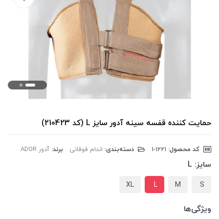
حمایت کننده قفسه سینه آدور سایز L (کد 210423)
کد محصول:
‎1-1221
دسته‌بندی:
اندام فوقانی
برند:
آدور ADOR
سایز:
L
XL
L
M
S
ویژگی‌ها