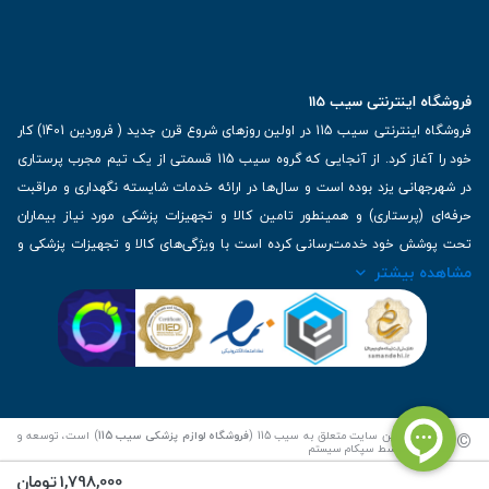
فروشگاه اینترنتی سیب 115
فروشگاه اینترنتی سیب 115 در اولین روزهای شروع قرن جدید ( فروردین 1401) کار
خود را آغاز کرد. از آنجایی که گروه سیب 115 قسمتی از یک تیم مجرب پرستاری
در شهرجهانی یزد بوده است و سال‌ها در ارائه خدمات شایسته نگهداری و مراقبت
حرفه‌ای (پرستاری) و همینطور تامین کالا و تجهیزات پزشکی مورد نیاز بیماران
تحت پوشش خود خدمت‌رسانی کرده است با ویژگی‌های کالا و تجهیزات پزشکی و
مشاهده بیشتر
برترین برندهای موجود در بازار اطلاعات بسیار ارزشمندی را دارا می‌باشد
آدرس: یزد، خیابان کاشانی، روبروی بیمارستان بهمن | تلفن همراه: 09136243383
| تلفن تماس : 36333383-035 | ایمیل: Info@Sib115.com
©
کلیه حقوق این سایت متعلق به سیب 115 (
فروشگاه لوازم پزشکی سیب 115
) است، توسعه و
کدنویسی توسط
سپکام سیستم
1,798,000
تومان