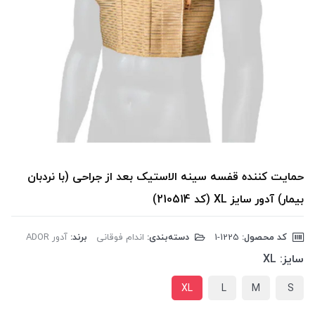
حمایت کننده قفسه سینه الاستیک بعد از جراحی (با نردبان
بیمار) آدور سایز XL (کد 210514)
کد محصول:
‎1-1225
دسته‌بندی:
اندام فوقانی
برند:
آدور ADOR
سایز:
XL
XL
L
M
S