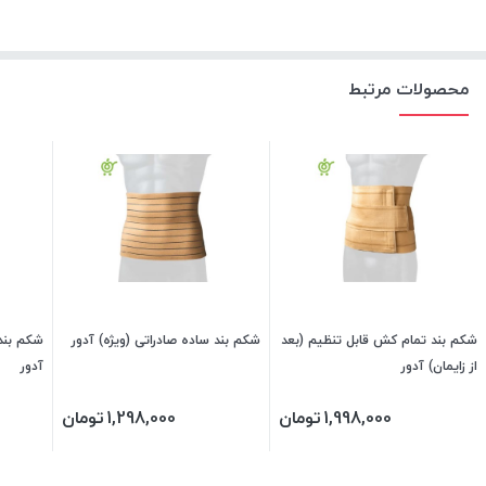
محصولات مرتبط
شکم بند تمام کش قابل تنظیم (بعد
شکم بند ساده صادراتی (ویژه) آدور
شکم بند 
از زایمان) آدور
آدور
1,998,000
تومان
1,298,000
تومان