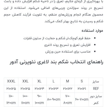
با بهره‌گیری از گرمای ملایم، تعرق را در ناحیه شکم افزایش داده و باعث
تسریع در روند سوزاندن چربی‌های اضافی می‌شود. استفاده از این
محصول هنگام انجام ورزش‌های منظم، به تقویت فرآیند کاهش حجم
شکم و رسیدن به نتایج بهتر کمک می‌کند.
موارد استفاده
حفظ فرم کوچک‌تر شکم و حمایت از ستون فقرات
افزایش تعرق و تسریع روند لاغری
مناسب برای استفاده حین ورزش
راهنمای انتخاب شکم بند لاغری نئوپرنی آدور
سایز
S
M
L
XL
XXL
XXXL
210125
210125
210124
210123
210122
210121
REF
سایز دور
70-
90-
100-
110-
80-90cm
60-70cm
کمر
80cm
100cm
110cm
120cm