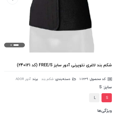
شکم بند لاغری نئوپرنی آدور سایز FREE/S (کد 240121)
کد محصول:
‎1-1239
دسته‌بندی:
شکم بند
برند:
آدور ADOR
سایز:
S
L
S
ویژگی‌ها