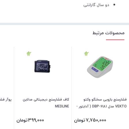
دو سال گارانتی
محصولات مرتبط
فشارسنج بازویی سخنگو وکتو
کاف فشارسنج دیجیتالی مدلاین
پوآر فشار
VEKTO مدل DBP-6181 ( آدابتور -
MEDLINE
کیف شکیل و مقاوم)
7,750,000
تومان
399,000
تومان