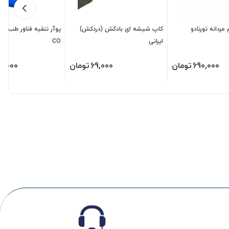
ردانه تورنادو
کاپ شیشه ای بادکش (دردکش)
ایرانی
CO
690,000
تومان
69,000
تومان
5,000