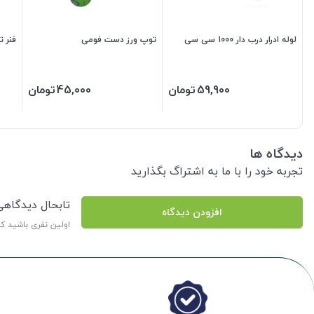
لوله ادرار درب دار 1000 سی سی
توپ ورز دست فومی
فنر ت
59,900
تومان
45,000
تومان
دیدگاه ها
تجربه خود را با ما به اشتراگ بگذارید
تابحال دیدگاه
افزودن دیدگاه
اولین نفری باشید ک