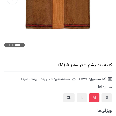
کلیه بند پشم شتر سایز 5 (M)
کد محصول:
‎1-1274
دسته‌بندی:
شکم بند
برند:
متفرقه
سایز:
M
XL
L
M
S
ویژگی‌ها