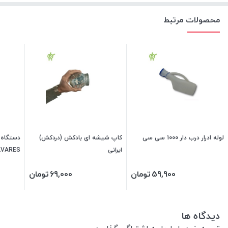
محصولات مرتبط
لوله ادرار درب دار 1000 سی سی
کاپ شیشه ای بادکش (دردکش)
دستگاه 
ایرانی
LVARES
59,900
تومان
69,000
تومان
دیدگاه ها