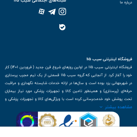
شبکه‌های اجتماعی سیب 115
درباره ما
فروشگاه اینترنتی سیب 115
فروشگاه اینترنتی سیب 115 در اولین روزهای شروع قرن جدید ( فروردین 1401) کار
خود را آغاز کرد. از آنجایی که گروه سیب 115 قسمتی از یک تیم مجرب پرستاری
در شهرجهانی یزد بوده است و سال‌ها در ارائه خدمات شایسته نگهداری و مراقبت
حرفه‌ای (پرستاری) و همینطور تامین کالا و تجهیزات پزشکی مورد نیاز بیماران
تحت پوشش خود خدمت‌رسانی کرده است با ویژگی‌های کالا و تجهیزات پزشکی و
مشاهده بیشتر
برترین برندهای موجود در بازار اطلاعات بسیار ارزشمندی را دارا می‌باشد
آدرس: یزد، خیابان کاشانی، روبروی بیمارستان بهمن | تلفن همراه: 09136243383
| تلفن تماس : 36333383-035 | ایمیل: Info@Sib115.com