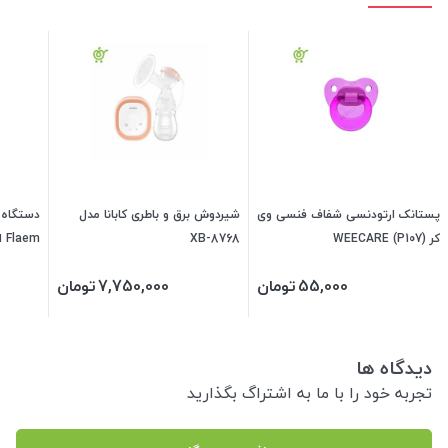
پستانک ارتودنسی شفاف فنسی وی
شیردوش برق و باطری کابانا مدل
دستگاه پ
کر (WEECARE (P107
XB-8768
Flaem ایتالیا
55,000
تومان
7,750,000
تومان
دیدگاه ها
تجربه خود را با ما به اشتراگ بگذارید