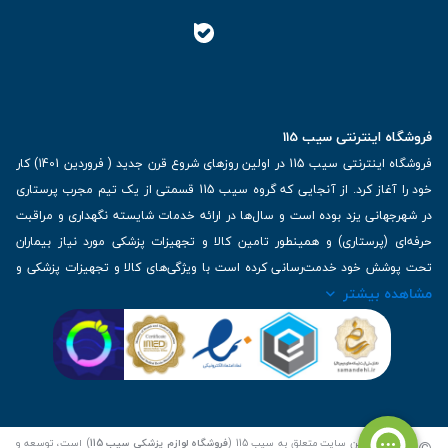
فروشگاه اینترنتی سیب 115
فروشگاه اینترنتی سیب 115 در اولین روزهای شروع قرن جدید ( فروردین 1401) کار
خود را آغاز کرد. از آنجایی که گروه سیب 115 قسمتی از یک تیم مجرب پرستاری
در شهرجهانی یزد بوده است و سال‌ها در ارائه خدمات شایسته نگهداری و مراقبت
حرفه‌ای (پرستاری) و همینطور تامین کالا و تجهیزات پزشکی مورد نیاز بیماران
تحت پوشش خود خدمت‌رسانی کرده است با ویژگی‌های کالا و تجهیزات پزشکی و
مشاهده بیشتر
برترین برندهای موجود در بازار اطلاعات بسیار ارزشمندی را دارا می‌باشد
آدرس: یزد، خیابان کاشانی، روبروی بیمارستان بهمن | تلفن همراه: 09136243383
| تلفن تماس : 36333383-035 | ایمیل: Info@Sib115.com
کلیه حقوق این سایت متعلق به سیب 115 (
فروشگاه لوازم پزشکی سیب 115
) است، توسعه و