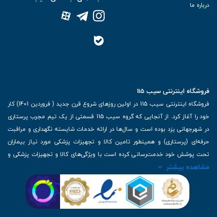
درباره ما
فروشگاه اینترنتی سیب 115
فروشگاه اینترنتی سیب 115 در اولین روزهای شروع قرن جدید ( فروردین 1401) کار
خود را آغاز کرد. از آنجایی که گروه سیب 115 قسمتی از یک تیم مجرب پرستاری
در شهرجهانی یزد بوده است و سال‌ها در ارائه خدمات شایسته نگهداری و مراقبت
حرفه‌ای (پرستاری) و همینطور تامین کالا و تجهیزات پزشکی مورد نیاز بیماران
تحت پوشش خود خدمت‌رسانی کرده است با ویژگی‌های کالا و تجهیزات پزشکی و
مشاهده بیشتر
برترین برندهای موجود در بازار اطلاعات بسیار ارزشمندی را دارا می‌باشد
آدرس: یزد، خیابان کاشانی، روبروی بیمارستان بهمن | تلفن همراه: 09136243383
| تلفن تماس : 36333383-035 | ایمیل: Info@Sib115.com