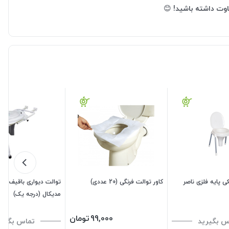
😊
ی پایه فلزی ناصر
کاور توالت فرنگی (20 عددی)
توالت دیواری باقیف برز
مدیکال (درجه یک)
99,000
تومان
س بگیرید
تماس بگیری