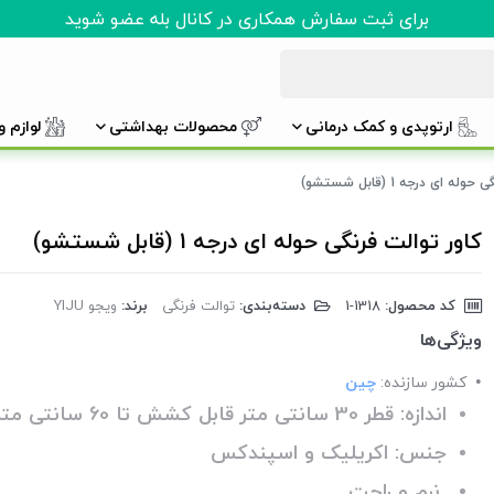
برای ثبت سفارش همکاری در کانال بله عضو شوید
ارتوپدی و کمک درمانی
محصولات بهداشتی
لوازم 
ه ای درجه 1 (قابل شستشو)
کاور توالت فرنگی حوله ای درجه 1 (قابل شستشو)
کد محصول:
‎1-1318
دسته‌بندی:
توالت فرنگی
برند:
ویجو YIJU
ویژگی‌ها
کشور سازنده:
چین
اندازه: قطر 30 سانتی متر قابل کشش تا 60 سانتی متر
جنس: اکریلیک و اسپندکس
نرم و راحت