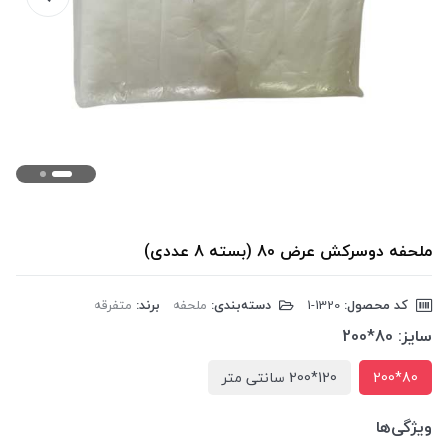
ملحفه دوسرکش عرض 80 (بسته 8 عددی)
کد محصول:
‎1-1320
دسته‌بندی:
ملحفه
برند:
متفرقه
سایز:
80*200
80*200
120*200 سانتی متر
ویژگی‌ها