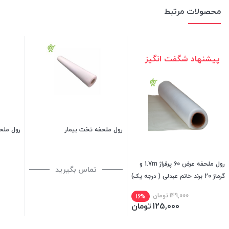
محصولات مرتبط
پیشنهاد شگفت انگیز
رول ملحفه تخت بیمار
رول ملح
رول ملحفه عرض 60 پرفراژ 1.7m و
تماس بگیرید
گرماژ 20 برند خانم عبدلی ( درجه یک)
149,000
تومان
16%
125,000
تومان