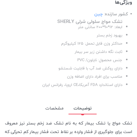
ویژگی‌ها
کشور سازنده:
چین
تشک مواج سلولی شرلی SHERLY
ابعاد: 12*90*200 سانتی متر
بهبود زخم بستر
حداکثر وزن قابل تحمل: 125 کیلیوگرم
ثابت نگه داشتن زیر سر بیمار
جنس محصول: نایلون/ PVC
دارای روکش ضد آب با قابلیت شستشو
مناسب برای افراد دارای اضافه وزن
دارای استاندارد FDA آمریکا،CE اروپا، رفرانس ایران
توضیحات
مشخصات
تشک مواج یا تشک بیمار که به نام تشک ضد زخم بستر نیز معروف
است برای جلوگیری از فشار وارده بر نقاط تحت فشار بیمار کم تحرکی که