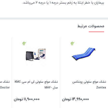
بیماران با خطر ابتلا به زخم بستر درجه 1 یا درجه 2 می‌باشد.
محصولات مرتبط
تشک مواج سلولی زونتکس
تشک مواج سلولی کی ام سی KMC
Zontex
مدل -MH2
 Doctor
14,990,000
تومان
11,900,000
تومان