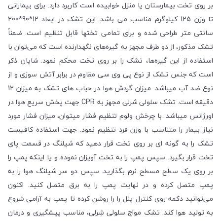
بر روی تخت بیمارستان یا منزل خوابیده است کاربرد دارد. برای بیمارانی
تا وزن 125 کیلوگرم مناسب می باشد. این تشک در ابعاد 12*90*200
سانتی متر طراحی شده و برای تمامی تختها قابل تنظیم است. ضمناً
تشک مذکور، از دو طرف مجهز به گیره‌های نگهدارنده است که می‌توان با
استفاده از این گیره‌ها، تشک را بر روی تخت محکم نمود. شایان ذکر
است که جنس تشک از نوع پی وی سی مقاوم در برابر آتش سوزی و از
نوع ضد آب میباشد. میزان گردش هوا در حباب های تشک به میزان 12
دقیقه است. تشک سلولی شرلی مجهز به CPR جهت پخش سریع هوا در
اورژانس میباشد. با چرخش ولوم تنظیم فشار میتوان، میزان فشار مورد
نیاز بیمار را متناسب با وزن فرد تنظیم نمود. جهت استفاده کافیست
تشک را به گونه ای بر روی تخت قرار دهید که شیلنگ در قسمت پای
تخت قرار بگیرد. سپس پمپ را به تخت آویزان نموده و یا اینکه پمپ را
بر روی یک سطح مسطح نرم بگذارید. سپس دو سر شیلنگ هوا را به
پمپ متصل کرده و در نهایت پمپ را به برق متصل کنید. اکنون
می‌توانید دکمه روی کنترل پنل را را روشن کرده تا پمپ به آرامی شروع
به تولید هوا کند. تشک مواج سلولی شِرلی، مناسب پیشگیری و درمان