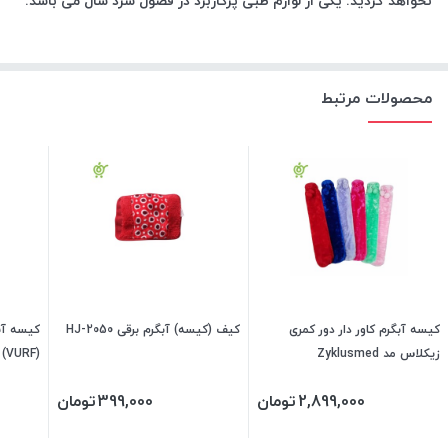
نخواهد گردید. یکی از لوازم طبی پرکاربرد در فصول سرد سال می باشد.
محصولات مرتبط
کیسه آبگرم کاور دار دور کمری
کیف (کیسه) آبگرم برقی HJ-2050
کیسه آبگ
زیکلاس مد Zyklusmed
(VURF)
2,899,000
تومان
399,000
تومان