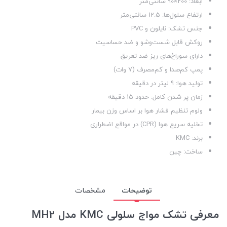
ابعاد: 200×90 سانتی‌متر
ارتفاع سلول‌ها: 12.5 سانتی‌متر
جنس تشک: نایلون و PVC
روکش قابل شست‌وشو و ضد حساسیت
دارای سوراخ‌های ریز ضد تعریق
پمپ کم‌صدا و کم‌مصرف (7 وات)
تولید هوا: 9 لیتر در دقیقه
زمان پر شدن کامل: حدود 15 دقیقه
ولوم تنظیم فشار هوا بر اساس وزن بیمار
تخلیه سریع هوا (CPR) در مواقع اضطراری
برند: KMC
ساخت: چین
توضیحات
مشخصات
معرفی تشک مواج سلولی KMC مدل MH2