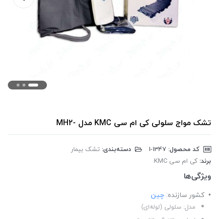
تشک مواج سلولی کی ام سی KMC مدل -MH2
کد محصول:
‎1-1347
دسته‌بندی:
تشک بیمار
برند:
کی ام سی KMC
ویژگی‌ها
کشور سازنده:
چین
مدل: سلولی (لوله‌ای)