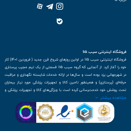
فروشگاه اینترنتی سیب 115
فروشگاه اینترنتی سیب 115 در اولین روزهای شروع قرن جدید ( فروردین 1401) کار
خود را آغاز کرد. از آنجایی که گروه سیب 115 قسمتی از یک تیم مجرب پرستاری
در شهرجهانی یزد بوده است و سال‌ها در ارائه خدمات شایسته نگهداری و مراقبت
حرفه‌ای (پرستاری) و همینطور تامین کالا و تجهیزات پزشکی مورد نیاز بیماران
تحت پوشش خود خدمت‌رسانی کرده است با ویژگی‌های کالا و تجهیزات پزشکی و
مشاهده بیشتر
برترین برندهای موجود در بازار اطلاعات بسیار ارزشمندی را دارا می‌باشد
آدرس: یزد، خیابان کاشانی، روبروی بیمارستان بهمن | تلفن همراه: 09136243383
| تلفن تماس : 36333383-035 | ایمیل: Info@Sib115.com