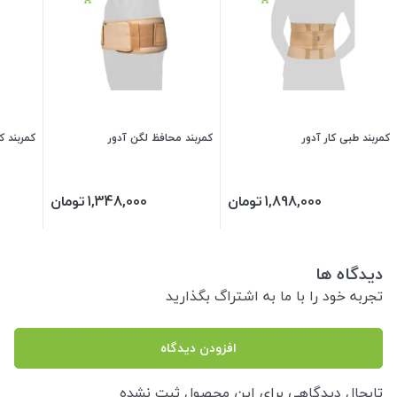
کمربند طبی کار آدور
کمربند محافظ لگن آدور
کمربند ک
1,898,000
تومان
1,348,000
تومان
دیدگاه ها
تجربه خود را با ما به اشتراگ بگذارید
افزودن دیدگاه
تابحال دیدگاهی برای این محصول ثبت نشده