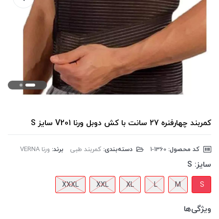
کمربند چهارفنره 27 سانت با کش دوبل ورنا V201 سایز S
کد محصول:
‎1-1360
دسته‌بندی:
کمربند طبی
برند:
ورنا VERNA
سایز:
S
XXXL
XXL
XL
L
M
S
ویژگی‌ها