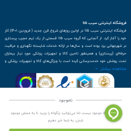
فروشگاه اینترنتی سیب 115
فروشگاه اینترنتی سیب 115 در اولین روزهای شروع قرن جدید ( فروردین 1401) کار
خود را آغاز کرد. از آنجایی که گروه سیب 115 قسمتی از یک تیم مجرب پرستاری
در شهرجهانی یزد بوده است و سال‌ها در ارائه خدمات شایسته نگهداری و مراقبت
حرفه‌ای (پرستاری) و همینطور تامین کالا و تجهیزات پزشکی مورد نیاز بیماران
تحت پوشش خود خدمت‌رسانی کرده است با ویژگی‌های کالا و تجهیزات پزشکی و
مشاهده بیشتر
برترین برندهای موجود در بازار اطلاعات بسیار ارزشمندی را دارا می‌باشد
آدرس: یزد، خیابان کاشانی، روبروی بیمارستان بهمن | تلفن همراه: 09136243383
| تلفن تماس : 36333383-035 | ایمیل: Info@Sib115.com
ناموجود
©
کلیه حقوق این سایت متعلق به سیب 115 (
فروشگاه لوازم پزشکی سیب 115
) است، توسعه و
این کالا فعلا موجود نیست اما می‌توانید زنگوله را بزنید تا به محض موجود
کدنویسی توسط
سپکام سیستم
شدن، به شما خبر دهیم