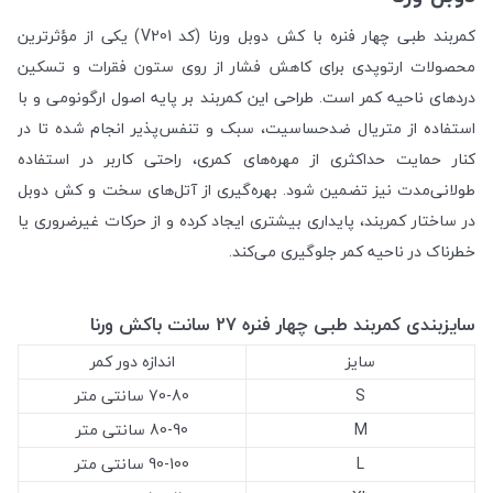
کمربند طبی چهار فنره با کش دوبل ورنا (کد V201) یکی از مؤثرترین
محصولات ارتوپدی برای کاهش فشار از روی ستون فقرات و تسکین
دردهای ناحیه کمر است. طراحی این کمربند بر پایه اصول ارگونومی و با
استفاده از متریال ضدحساسیت، سبک و تنفس‌پذیر انجام شده تا در
کنار حمایت حداکثری از مهره‌های کمری، راحتی کاربر در استفاده
طولانی‌مدت نیز تضمین شود. بهره‌گیری از آتل‌های سخت و کش دوبل
در ساختار کمربند، پایداری بیشتری ایجاد کرده و از حرکات غیرضروری یا
خطرناک در ناحیه کمر جلوگیری می‌کند.
سایزبندی کمربند طبی چهار فنره 27 سانت باکش ورنا
سایز
اندازه دور کمر
S
70-80 سانتی متر
M
80-90 سانتی متر
L
90-100 سانتی متر