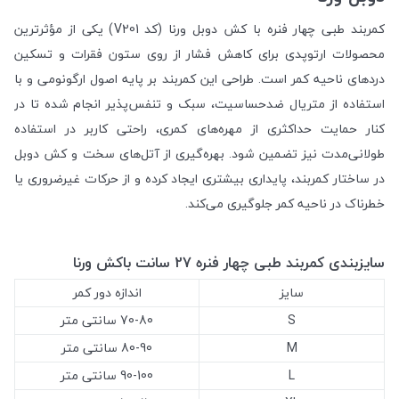
کمربند طبی چهار فنره با کش دوبل ورنا (کد V201) یکی از مؤثرترین
محصولات ارتوپدی برای کاهش فشار از روی ستون فقرات و تسکین
دردهای ناحیه کمر است. طراحی این کمربند بر پایه اصول ارگونومی و با
استفاده از متریال ضدحساسیت، سبک و تنفس‌پذیر انجام شده تا در
کنار حمایت حداکثری از مهره‌های کمری، راحتی کاربر در استفاده
طولانی‌مدت نیز تضمین شود. بهره‌گیری از آتل‌های سخت و کش دوبل
در ساختار کمربند، پایداری بیشتری ایجاد کرده و از حرکات غیرضروری یا
خطرناک در ناحیه کمر جلوگیری می‌کند.
سایزبندی کمربند طبی چهار فنره 27 سانت باکش ورنا
سایز
اندازه دور کمر
S
70-80 سانتی متر
M
80-90 سانتی متر
L
90-100 سانتی متر