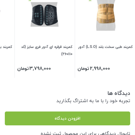
کمربند طبی سخت بلند (L.S.O) آدور
کمربند قرقره ای آدور فری سایز (کد
کمربند با
260110)
2,998,000
تومان
3,798,000
تومان
دیدگاه ها
تجربه خود را با ما به اشتراگ بگذارید
افزودن دیدگاه
تابحال دیدگاهی برای این محصول ثبت نشده