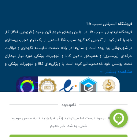
فروشگاه اینترنتی سیب 115
فروشگاه اینترنتی سیب 115 در اولین روزهای شروع قرن جدید ( فروردین 1401) کار
خود را آغاز کرد. از آنجایی که گروه سیب 115 قسمتی از یک تیم مجرب پرستاری
در شهرجهانی یزد بوده است و سال‌ها در ارائه خدمات شایسته نگهداری و مراقبت
حرفه‌ای (پرستاری) و همینطور تامین کالا و تجهیزات پزشکی مورد نیاز بیماران
تحت پوشش خود خدمت‌رسانی کرده است با ویژگی‌های کالا و تجهیزات پزشکی و
مشاهده بیشتر
برترین برندهای موجود در بازار اطلاعات بسیار ارزشمندی را دارا می‌باشد
آدرس: یزد، خیابان کاشانی، روبروی بیمارستان بهمن | تلفن همراه: 09136243383
| تلفن تماس : 36333383-035 | ایمیل: Info@Sib115.com
ناموجود
©
کلیه حقوق این سایت متعلق به سیب 115 (
فروشگاه لوازم پزشکی سیب 115
) است، توسعه و
این کالا فعلا موجود نیست اما می‌توانید زنگوله را بزنید تا به محض موجود
کدنویسی توسط
سپکام سیستم
شدن، به شما خبر دهیم