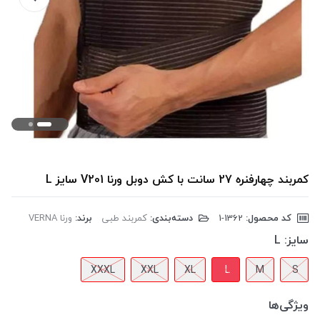
کمربند چهارفنره 27 سانت با کش دوبل ورنا V201 سایز L
کد محصول:
‎1-1362
دسته‌بندی:
کمربند طبی
برند:
ورنا VERNA
سایز:
L
XXXL
XXL
XL
L
M
S
ویژگی‌ها