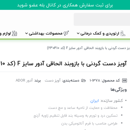
برای ثبت سفارش همکاری در کانال بله عضو شوید
ارتوپدی و کمک درمانی
محصولات بهداشتی
لوازم 
ز دست گردنی با بازوبند الحاقی آدور سایز F (کد 230410)
آویز دست گردنی با بازوبند الحاقی آدور سایز F (کد 230410)
کد محصول:
‎1-1378
دسته‌بندی:
آویز دست
برند:
آدور ADOR
ویژگی‌ها
کشور سازنده:
ایران
محفاظت و حمایت از ناحیه ساعد و مچ دست
تسکین درد و تورم به وسیله بند قابل تنظیم زاویه آرنج
طراحی مناسب با فرم آناتومیکی بدن