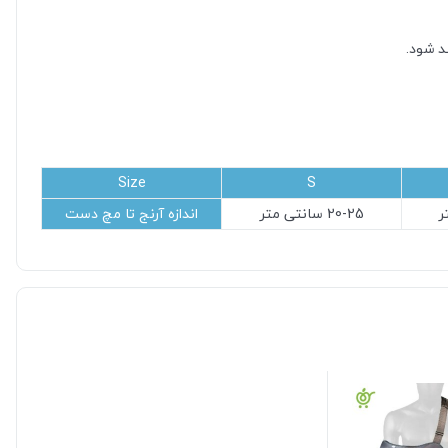
د شود.
Size
S
20-25 سانتی متر
اندازه آرنج تا مچ دست