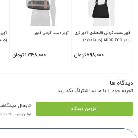
آویز دست گردنی اقتصادی آدور فری
آویز دست گردنی آدور
آویز 
سایز ADOR ECO (کد 270090)
(کد 210790)
798,000
تومان
1,348,000
تومان
دیدگاه ها
تجربه خود را با ما به اشتراگ بگذارید
تابحال دیدگاه
افزودن دیدگاه
اولین نفری باشید ک