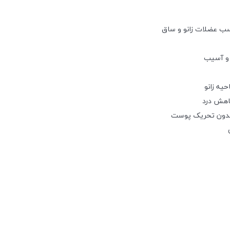
اسب عضلات زانو و ساق
 و آسیب
یه زانو
اهش درد
بدون تحریک پوست