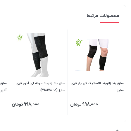
محصولات مرتبط
ساق بند زانوبند الاستیک تن یار فری
ساق بند زانوبند حوله ای آدور فری
ساق ب
سایز
سایز (کد 310170)
آدور فر
998,000
تومان
998,000
تومان