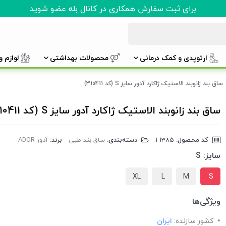
برای ثبت سفارش همکاری در کانال بله عضو شوید
ارتوپدی و کمک درمانی
محصولات بهداشتی
لوازم 
ساق بند زانوبند الاستیک ژاکارد آدور سایز S (کد 310411)
ساق بند زانوبند الاستیک ژاکارد آدور سایز S (کد 310411)
کد محصول:
‎1-1385
دسته‌بندی:
ساق بند طبی
برند:
آدور ADOR
سایز:
S
XL
L
M
S
ویژگی‌ها
کشور سازنده:
ایران