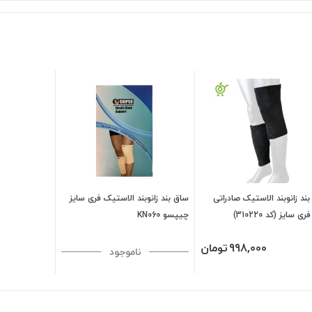
ند زانوبند الاستیک صادراتی
ساق بند زانوبند الاستیک فری سایز
ی سایز (کد 310220)
چیپسو KN060
998,000
تومان
ناموجود