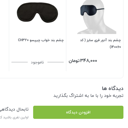
چشم بند آدور فری سایز ( کد
چشم بند خواب چیپسو CH320
140060)
348,000
تومان
ناموجود
دیدگاه ها
تجربه خود را با ما به اشتراگ بگذارید
تابحال دیدگاه
افزودن دیدگاه
اولین نفری باشید ک