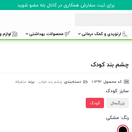
برای ثبت سفارش همکاری در کانال بله عضو شوید
ارتوپدی و کمک درمانی
محصولات بهداشتی
لوازم 
چشم بند کودک
کد محصول:
‎1-1393
دسته‌بندی:
چشم بند خواب
برند:
متفرقه
سایز:
کودک
بزرگسال
کودک
رنگ:
مشکی