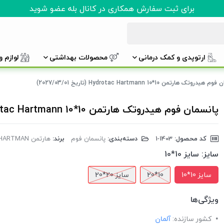
برای ثبت سفارش همکاری در کانال بله عضو شوید
ارتوپدی و کمک درمانی
محصولات بهداشتی
لوازم 
دروتک هارتمن 10*10 Hydrotac Hartmann (تاریخ 2027/03/01)
پانسمان فوم هیدروتک هارتمن 10*10 Hydrotac Hartmann (تاریخ 2027/03/01)
کد محصول:
‎1-1403
دسته‌بندی:
پانسمان فوم
برند:
هارتمن HARTMAN
سایز:
سایز 10*10
سایز 10*10
10*20
سایز 20*20
ویژگی‌ها
کشور سازنده:
آلمان