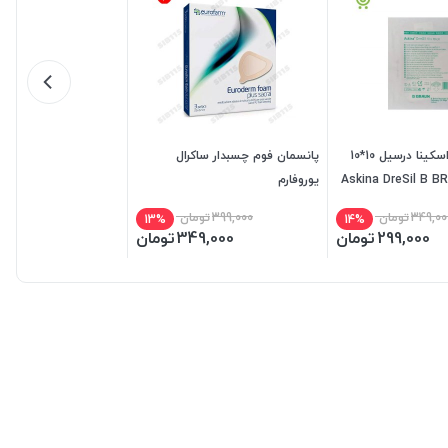
پانسمان فوم اسکینا درسیل 10*10
پانسمان فوم چسبدار ساکرال
ون Askina DreSil B BRAUN
یوروفارم
349,00
تومان
399,000
تومان
13%
14%
299,000
تومان
349,000
تومان