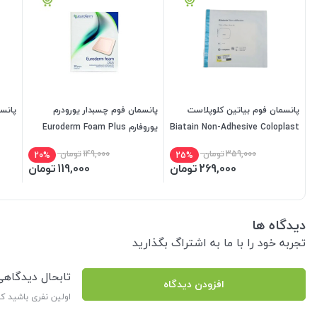
پانسمان فوم بیاتین کلوپلاست
پانسمان فوم چسبدار یورودرم
پانسم
Biatain Non-Adhesive Coloplast
یوروفارم Euroderm Foam Plus
359,000
تومان
149,000
تومان
20%
25%
269,000
تومان
119,000
تومان
دیدگاه ها
تجربه خود را با ما به اشتراگ بگذارید
تابحال دیدگاه
افزودن دیدگاه
اولین نفری باشید ک