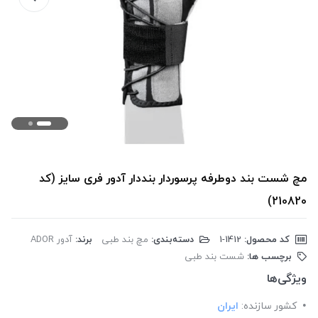
مچ شست بند دوطرفه پرسوردار بنددار آدور فری سایز (کد
210820)
کد محصول:
‎1-1412
دسته‌بندی:
مچ بند طبی
برند:
آدور ADOR
برچسب ها:
شست بند طبی
ویژگی‌ها
کشور سازنده:
ایران