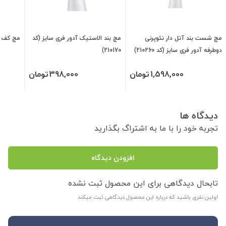
مچ شست بند آتل دار نئوپرنی
مچ بند الاستیک آدور فری سایز (کد
مچ کف ب
دوطرفه آدور فری سایز (کد 210260)
210170)
1,598,000
تومان
398,000
تومان
دیدگاه ها
تجربه خود را با ما به اشتراگ بگذارید
افزودن دیدگاه
تابحال دیدگاهی برای این محصول ثبت نشده
اولین نفری باشید که درباره این محصول دیدگاهی ثبت میکند