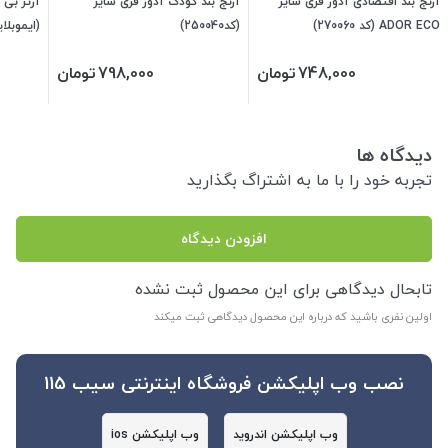
آرنج بند اقتصادی آدور فری سایز
آرنج بند کودک آدور فری سایز
آرتز بی 
ADOR ECO (کد 270060)
(کد250040)
(ایموبلای
2069)
748,000
تومان
798,000
تومان
دیدگاه ها
تجربه خود را با ما به اشتراگ بگذارید
افزودن دیدگاه
تابحال دیدگاهی برای این محصول ثبت نشده
اولین نفری باشید که درباره این محصول دیدگاهی ثبت میکند
نصب وب اپلیکشن فروشگاه اینترنتی سیب 115
وب اپلیکشن اندروید
وب اپلیکشن ios