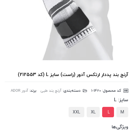
آرنج بند پددار ارتکس آدور (راست) سایز L (کد 212553)
کد محصول:
‎1-1420
دسته‌بندی:
آرنج بند طبی
برند:
آدور ADOR
سایز:
L
XXL
XL
L
M
ویژگی‌ها