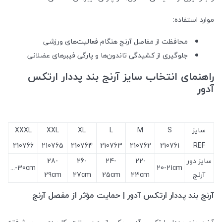
موارد استفاده:
محافظت از مفاصل آرنج هنگام فعالیت‌های ورزشی
جلوگیری از کشیدگی تاندون‌ها و پارگی فیبرهای عضلانی
راهنمای انتخاب سایز آرنج بند پددار ارتکس
آدور
سایز
S
M
L
XL
XXL
XXXL
210766
210765
210764
210763
210762
210761
REF
سایز دور
22-
24-
26-
28-
30cm-...
20-21cm
آرنج
23cm
25cm
27cm
29cm
آرنج بند پددار ارتکس آدور | حمایت مؤثر از مفصل آرنج