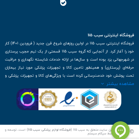
فروشگاه اینترنتی سیب 115
فروشگاه اینترنتی سیب 115 در اولین روزهای شروع قرن جدید ( فروردین 1401) کار
خود را آغاز کرد. از آنجایی که گروه سیب 115 قسمتی از یک تیم مجرب پرستاری
در شهرجهانی یزد بوده است و سال‌ها در ارائه خدمات شایسته نگهداری و مراقبت
حرفه‌ای (پرستاری) و همینطور تامین کالا و تجهیزات پزشکی مورد نیاز بیماران
تحت پوشش خود خدمت‌رسانی کرده است با ویژگی‌های کالا و تجهیزات پزشکی و
مشاهده بیشتر
برترین برندهای موجود در بازار اطلاعات بسیار ارزشمندی را دارا می‌باشد
آدرس: یزد، خیابان کاشانی، روبروی بیمارستان بهمن | تلفن همراه: 09136243383
| تلفن تماس : 36333383-035 | ایمیل: Info@Sib115.com
©
کلیه حقوق این سایت متعلق به سیب 115 (
فروشگاه لوازم پزشکی سیب 115
) است، توسعه و
کدنویسی توسط
سپکام سیستم