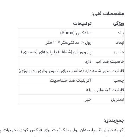
مشخصات فنی:
ویژگی
توضیحات
برند
سامکس (Samx)
ابعاد
رول 10 سانتی‌متر × 10 متر
جنس
پلی‌یورتان (شفاف) یا پارچه‌ای (حصیری)
خاصیت ضد آب
دارد
قابلیت عبور اشعه
دارد (مناسب برای تصویربرداری رادیولوژی)
چسب
آکریلیک ضد حساسیت
قابلیت کشسانی
بله
استریل
خیر
جمع‌بندی:
اگر به دنبال یک پانسمان رولی با کیفیت برای فیکس کردن تجهیزا