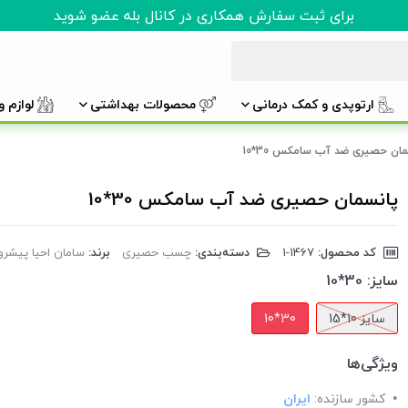
برای ثبت سفارش همکاری در کانال بله عضو شوید
ارتوپدی و کمک درمانی
محصولات بهداشتی
لوازم 
ان حصیری ضد آب سامکس 30*10
پانسمان حصیری ضد آب سامکس 30*10
کد محصول:
‎1-1467
دسته‌بندی:
چسب حصیری
برند:
سامان احیا پیشرو AMEX
سایز:
30*10
سایز 10*15
30*10
ویژگی‌ها
کشور سازنده:
ایران