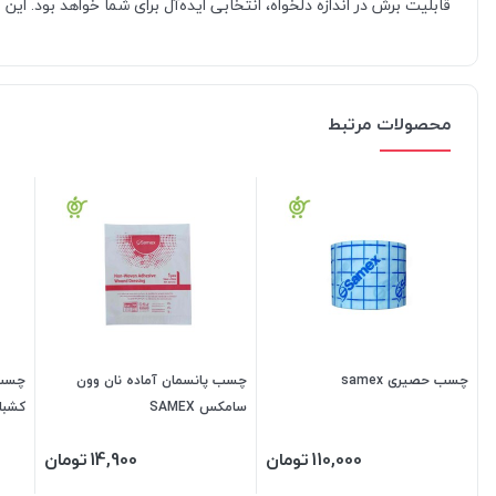
قابلیت برش در اندازه دلخواه، انتخابی ایده‌آل برای شما خواهد بود. ا
محصولات مرتبط
چسب حصیری samex
چسب پانسمان آماده نان وون
چسب 
سامکس SAMEX
کشبا
110,000
تومان
14,900
تومان