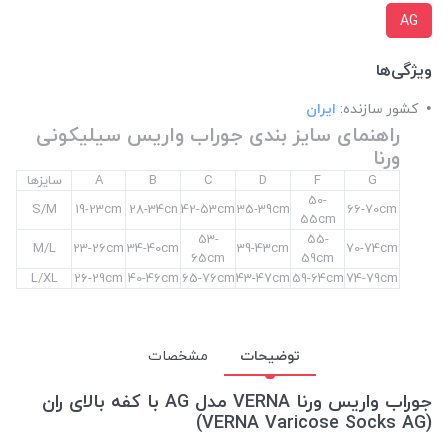
AG
ویژگی‌ها
کشور سازنده:
ایران
راهنمای سایز بندی جوراب واریس سیلیکونی
ورنا
G
F
D
C
B
A
سایزها
50-
S/M
19-23cm
28-34cn
42-53cm
35-39cm
66-70cm
55cm
53-
55-
M/L
23-26cm
34-40cm
39-43cm
70-74cm
65cm
59cm
L/XL
26-29cm
40-46cm
65-76cm
43-47cm
59-64cm
74-79cm
توضیحات
مشخصات
جوراب واریس ورنا VERNA مدل AG با کفه بالای ران
(VERNA Varicose Socks AG)