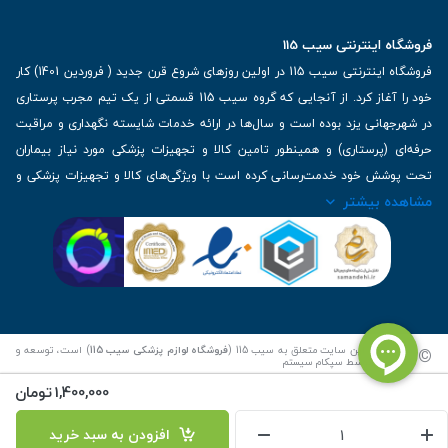
فروشگاه اینترنتی سیب 115
فروشگاه اینترنتی سیب 115 در اولین روزهای شروع قرن جدید ( فروردین 1401) کار
خود را آغاز کرد. از آنجایی که گروه سیب 115 قسمتی از یک تیم مجرب پرستاری
در شهرجهانی یزد بوده است و سال‌ها در ارائه خدمات شایسته نگهداری و مراقبت
حرفه‌ای (پرستاری) و همینطور تامین کالا و تجهیزات پزشکی مورد نیاز بیماران
تحت پوشش خود خدمت‌رسانی کرده است با ویژگی‌های کالا و تجهیزات پزشکی و
مشاهده بیشتر
برترین برندهای موجود در بازار اطلاعات بسیار ارزشمندی را دارا می‌باشد
آدرس: یزد، خیابان کاشانی، روبروی بیمارستان بهمن | تلفن همراه: 09136243383
| تلفن تماس : 36333383-035 | ایمیل: Info@Sib115.com
©
کلیه حقوق این سایت متعلق به سیب 115 (
فروشگاه لوازم پزشکی سیب 115
) است، توسعه و
کدنویسی توسط
سپکام سیستم
1,400,000
تومان
افزودن به سبد خرید