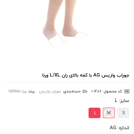
جوراب واریس AG با کفه بالای ران L/XL ورنا
کد محصول:
‎1-1486
دسته‌بندی:
جوراب واریس
برند:
ورنا VERNA
سایز:
L
L
M
S
اندازه:
AG