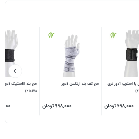
 با استرپ آدور فری
مچ کف بند ارتکس آدور
مچ بند الاستیک آدور فر
210170)
698,000
تومان
998,000
تومان
8,000