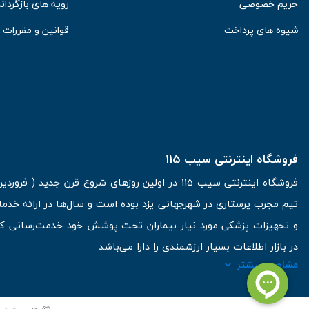
حریم خصوصی
رویه های بازگرداند
شیوه های پرداخت
قوانین و مقررات
فروشگاه اینترنتی سیب 115
تیم مجرب پرستاری در شهرجهانی یزد بوده است و سال‌ها در ارائه خدما
و تجهیزات پزشکی مورد نیاز بیماران تحت پوشش خود خدمت‌رسانی کرده
در بازار اطلاعات بسیار ارزشمندی را دارا می‌باشد
مشاهده بیشتر
آدرس: یزد، خیابان کاشانی، روبروی بیمارستان بهمن | تلفن همراه: 09136243383 | تلفن تماس : 36333383-035 | ایمیل: Info@Sib115.com