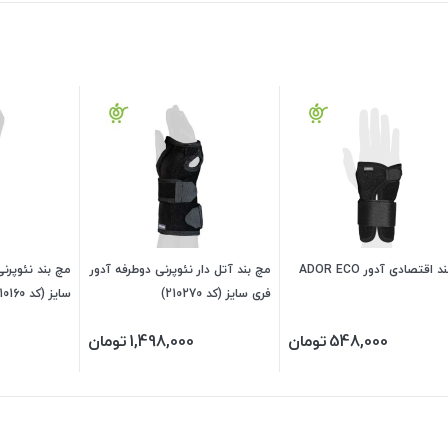
 اقتصادی آدور ADOR ECO
مچ بند آتل دار نئوپرنی دوطرفه آدور
مچ بند نئوپرنی
فری سایز (کد 210270)
سایز (کد 210160)
548,000
تومان
1,498,000
تومان