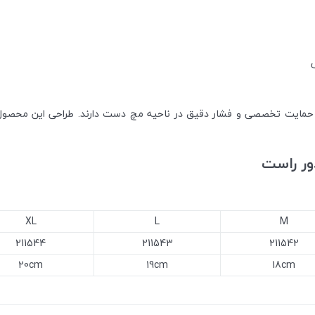
ه حمایت تخصصی و فشار دقیق در ناحیه مچ دست دارند. طراحی این محصول
ور راست
XL
L
M
211544
211543
211542
20cm
19cm
18cm