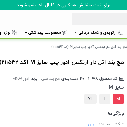
برای ثبت سفارش همکاری در کانال بله عضو شوید
ارتوپدی و کمک درمانی
محصولات بهداشتی
لوازم 
مچ بند آتل دار ارتکس آدور چپ سایز M (کد 211542)
مچ بند آتل دار ارتکس آدور چپ سایز M (کد 211542)
کد محصول:
‎1-1498
دسته‌بندی:
مچ بند طبی
برند:
آدور ADOR
سایز:
M
XL
L
M
ویژگی‌ها
کشور سازنده:
ایران