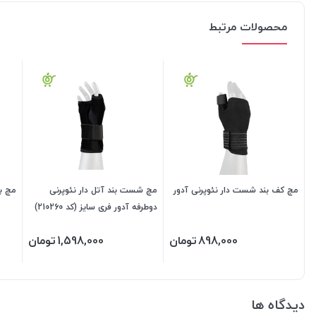
محصولات مرتبط
مچ کف بند شست دار نئوپرنی آدور
مچ شست بند آتل دار نئوپرنی
مچ بند
دوطرفه آدور فری سایز (کد 210260)
898,000
تومان
1,598,000
تومان
دیدگاه ها