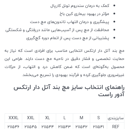
کمک به درمان سندروم تونل کارپال
مؤثر در بهبود بیماری کین باخ
پیشگیری و درمان التهاب تاندون‌های مچ دست
محافظت از مچ پس از آسیب‌هایی مانند دررفتگی و شکستگی
پشتیبانی از مچ دست پس از اتمام دوره گچ‌گیری
مچ بند آتل دار ارتکس انتخابی مناسب برای افرادی است که نیاز به
حمایت تخصصی و فشار دقیق در ناحیه مچ دست دارند. طراحی این
محصول به‌گونه‌ای است که ضمن کاهش درد و التهاب، از حرکات
غیرضروری جلوگیری کرده و فرآیند بهبودی را تسریع می‌بخشد.
راهنمای انتخاب سایز مچ بند آتل دار ارتکس
آدور راست
سایزبندی
S
M
L
XL
XXL
XXXL
211546
211545
211544
211543
211542
211541
REF