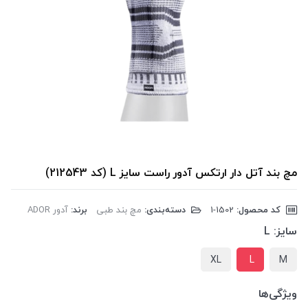
مچ بند آتل دار ارتکس آدور راست سایز L (کد 212543)
کد محصول:
‎1-1502
دسته‌بندی:
مچ بند طبی
برند:
آدور ADOR
سایز:
L
XL
L
M
ویژگی‌ها