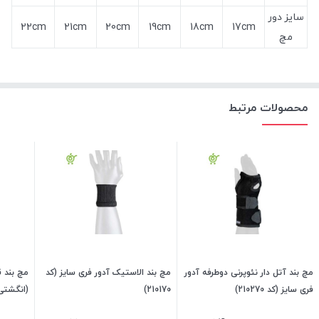
سایز دور
22cm
21cm
20cm
19cm
18cm
17cm
مچ
محصولات مرتبط
مچ بند آتل دار نئوپرنی دوطرفه آدور
مچ بند الاستیک آدور فری سایز (کد
مچ بند ق
فری سایز (کد 210270)
210170)
(انگشتی)
210180)