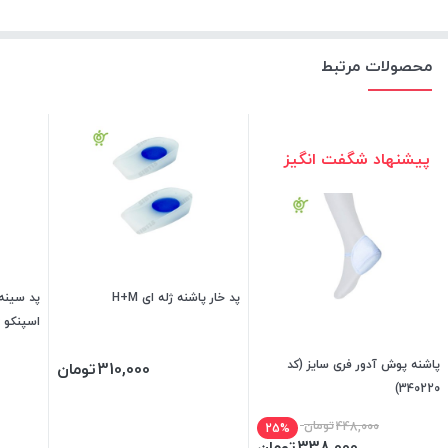
محصولات مرتبط
پیشنهاد شگفت انگیز
پد خار پاشنه ژله ای H+M
340390
پاشنه پوش آدور فری سایز (کد
310,000
تومان
340220)
448,000
تومان
25%
338,000
تومان