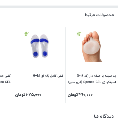
محصولات مرتبط
پد سینه پا حلقه دار (کد 1016)
کفی کامل ژله ای H+M
کفی ممو
اسپنکو ژل Spenco GEL (فری سایز)
co GEL
340390
490,000
تومان
475,000
تومان
دیدگاه ها