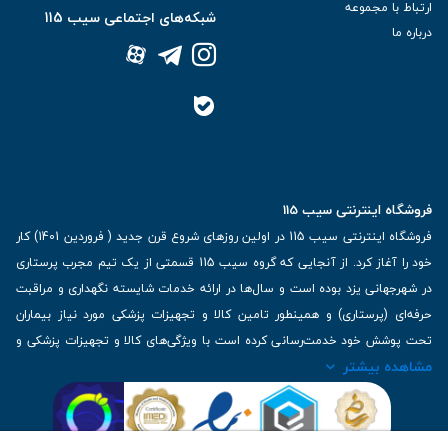
ارتباط با مجموعه
شبکه‌های اجتماعی سیب 115
درباره ما
فروشگاه اینترنتی سیب 115
فروشگاه اینترنتی سیب 115 در اولین روزهای شروع قرن جدید ( فروردین 1401) کار
خود را آغاز کرد. از آنجایی که گروه سیب 115 قسمتی از یک تیم مجرب پرستاری
در شهرجهانی یزد بوده است و سال‌ها در ارائه خدمات شایسته نگهداری و مراقبت
حرفه‌ای (پرستاری) و همینطور تامین کالا و تجهیزات پزشکی مورد نیاز بیماران
تحت پوشش خود خدمت‌رسانی کرده است با ویژگی‌های کالا و تجهیزات پزشکی و
مشاهده بیشتر
برترین برندهای موجود در بازار اطلاعات بسیار ارزشمندی را دارا می‌باشد
آدرس: یزد، خیابان کاشانی، روبروی بیمارستان بهمن | تلفن همراه: 09136243383
| تلفن تماس : 36333383-035 | ایمیل: Info@Sib115.com