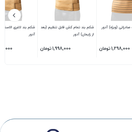
ادراتی (ویژه) آدور
شکم بند تمام کش قابل تنظیم (بعد
شکم بند لاغری الاستیک
از زایمان) آدور
آدور
1,298,000
تومان
1,998,000
تومان
48,000