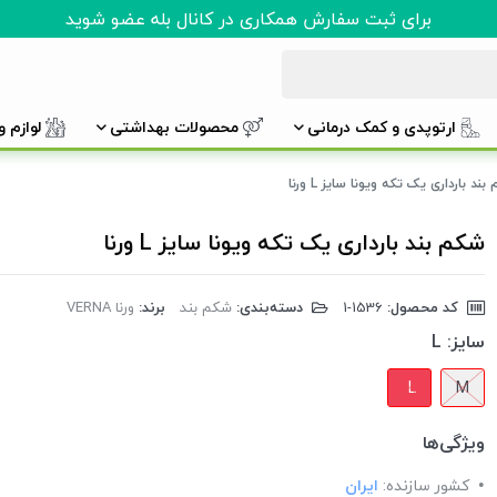
برای ثبت سفارش همکاری در کانال بله عضو شوید
ارتوپدی و کمک درمانی
محصولات بهداشتی
لوازم 
ند بارداری یک تکه ویونا سایز L ورنا
شکم بند بارداری یک تکه ویونا سایز L ورنا
کد محصول:
‎1-1536
دسته‌بندی:
شکم بند
برند:
ورنا VERNA
سایز:
L
L
M
ویژگی‌ها
کشور سازنده:
ایران