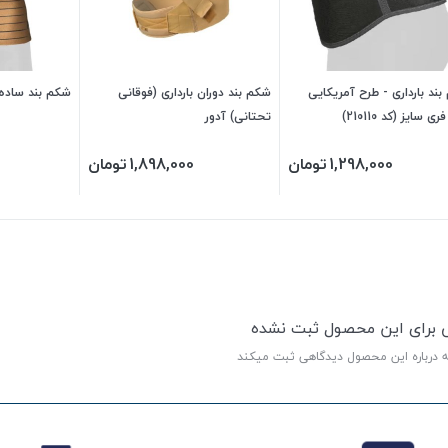
ند بارداری - طرح آمریکایی
شکم بند دوران بارداری (فوقانی
شکم بند ساده ص
ی سایز (کد 210110)
تحتانی) آدور
1,298,000
تومان
1,898,000
تومان
ی برای این محصول ثبت نشده
ه درباره این محصول دیدگاهی ثبت میکند