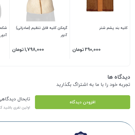
کلیه بند پشم شتر
گرمکن کلیه قابل تنظیم (صادراتی)
شکم ب
آدور
آدور فر
290,000
تومان
1,798,000
تومان
دیدگاه ها
تجربه خود را با ما به اشتراگ بگذارید
تابحال دیدگاه
افزودن دیدگاه
اولین نفری باشید ک