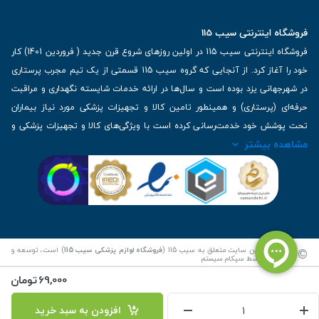
فروشگاه اینترنتی سیب 115
فروشگاه اینترنتی سیب 115 در اولین روزهای شروع قرن جدید ( فروردین 1401) کار
خود را آغاز کرد. از آنجایی که گروه سیب 115 قسمتی از یک تیم مجرب پرستاری
در شهرجهانی یزد بوده است و سال‌ها در ارائه خدمات شایسته نگهداری و مراقبت
حرفه‌ای (پرستاری) و همینطور تامین کالا و تجهیزات پزشکی مورد نیاز بیماران
تحت پوشش خود خدمت‌رسانی کرده است با ویژگی‌های کالا و تجهیزات پزشکی و
مشاهده بیشتر
برترین برندهای موجود در بازار اطلاعات بسیار ارزشمندی را دارا می‌باشد
آدرس: یزد، خیابان کاشانی، روبروی بیمارستان بهمن | تلفن همراه: 09136243383
| تلفن تماس : 36333383-035 | ایمیل: Info@Sib115.com
©
کلیه حقوق این سایت متعلق به سیب 115 (
فروشگاه لوازم پزشکی سیب 115
) است، توسعه و
کدنویسی توسط
سپکام سیستم
69,000
تومان
افزودن به سبد خرید