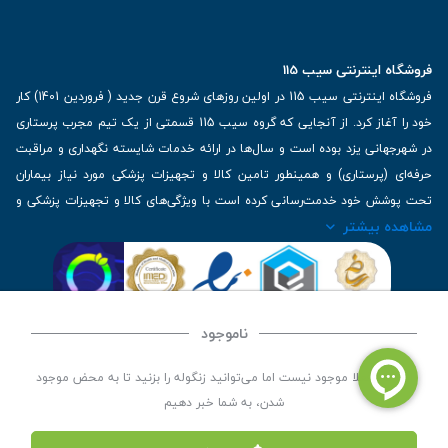
فروشگاه اینترنتی سیب 115
فروشگاه اینترنتی سیب 115 در اولین روزهای شروع قرن جدید ( فروردین 1401) کار
خود را آغاز کرد. از آنجایی که گروه سیب 115 قسمتی از یک تیم مجرب پرستاری
در شهرجهانی یزد بوده است و سال‌ها در ارائه خدمات شایسته نگهداری و مراقبت
حرفه‌ای (پرستاری) و همینطور تامین کالا و تجهیزات پزشکی مورد نیاز بیماران
تحت پوشش خود خدمت‌رسانی کرده است با ویژگی‌های کالا و تجهیزات پزشکی و
مشاهده بیشتر
برترین برندهای موجود در بازار اطلاعات بسیار ارزشمندی را دارا می‌باشد
آدرس: یزد، خیابان کاشانی، روبروی بیمارستان بهمن | تلفن همراه: 09136243383
| تلفن تماس : 36333383-035 | ایمیل: Info@Sib115.com
ناموجود
©
کلیه حقوق این سایت متعلق به سیب 115 (
فروشگاه لوازم پزشکی سیب 115
) است، توسعه و
این کالا فعلا موجود نیست اما می‌توانید زنگوله را بزنید تا به محض موجود
کدنویسی توسط
سپکام سیستم
شدن، به شما خبر دهیم