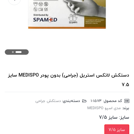
دستکش لاتکس استریل (جراحی) بدون پودر MEDISPO سایز
7.5
کد محصول:
‎1-1574
دسته‌بندی:
دستکش جراحی
برند:
مدی اسپو MEDISPO
سایز:
سایز 7/5
سایز 7/5