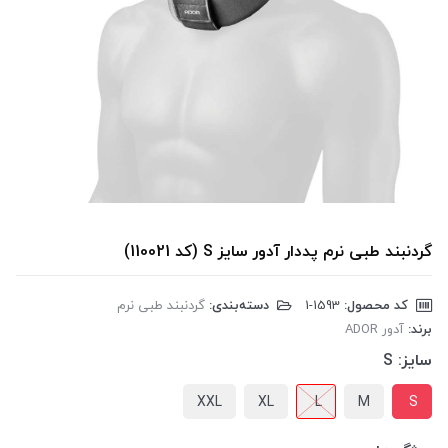
گردنبند طبی نرم پددار آدور سایز S (کد 110021)
کد محصول:
‎1-1593
دسته‌بندی:
گردنبند طبی نرم
برند:
آدور ADOR
سایز:
S
XXL
XL
L
M
S