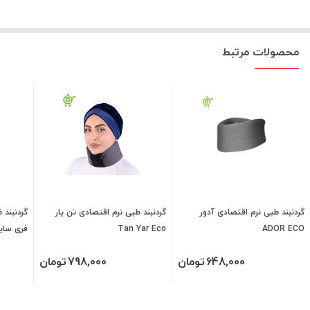
محصولات مرتبط
گردنبند طبی نرم اقتصادی آدور
گردنبند طبی نرم اقتصادی تن یار
گردنبند 
ADOR ECO
Tan Yar Eco
فری سایز  VIZER Vollente
648,000
تومان
798,000
تومان