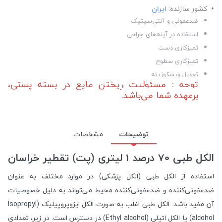
کشور سازنده:
ایران
ضدعفونی و آنتی‌سپتیک
استفاده در آینه‌های جراحی
تمیزکاری دست
تمیزکاری سطوح
تعدیل ویسکوزیته
توجه : مسئولیت ریختن مایع در بسته پستی،
برعهده شما می‌باشد.
توضیحات
مشخصات
الکل طبی 70 درصد 1 لیتری (پت) تقطیر خراسان
استفاده از الکل طبی (الکل پزشکی) در موارد مختلف به عنوان
ضدعفونی‌کننده و ضدعفونی‌کننده محیط می‌تواند به دلیل خصوصیات
آن مفید باشد. الکل طبی اغلب به صورت الکل ایزوپروپیلیک (Isopropyl
alcohol) یا الکل اتیلی (Ethyl alcohol) در دسترس است. در زیر، تعدادی