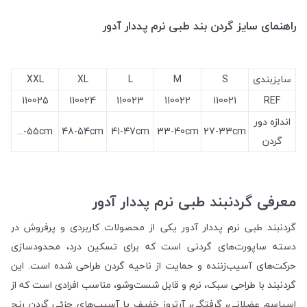
راهنمای سایز گردن بند طبی نرم پددار آدور
سایزبندی
S
M
L
XL
XXL
110025
110024
110023
110022
110021
REF
اندازه دور
55cm-...
48-54cm
41-47cm
33-40cm
27-33cm
گردن
معرفی گردنبند طبی نرم پددار آدور
گردنبند طبی نرم پددار آدور یکی از محصولات کاربردی و پرفروش در
دسته ساپورت‌های گردنی است که برای تسکین درد، محدودسازی
حرکت‌های آسیب‌زننده و حمایت از ناحیه گردن طراحی شده است. این
گردنبند با طراحی سبک، نرم و قابل شست‌وشو، مناسب افرادی است که از
اسپاسم عضلانی، گرفتگی، آرتروز خفیف یا آسیب‌های جزئی گردن رنج