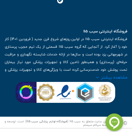
فروشگاه اینترنتی سیب 115
فروشگاه اینترنتی سیب 115 در اولین روزهای شروع قرن جدید ( فروردین 1401) کار
خود را آغاز کرد. از آنجایی که گروه سیب 115 قسمتی از یک تیم مجرب پرستاری
در شهرجهانی یزد بوده است و سال‌ها در ارائه خدمات شایسته نگهداری و مراقبت
حرفه‌ای (پرستاری) و همینطور تامین کالا و تجهیزات پزشکی مورد نیاز بیماران
تحت پوشش خود خدمت‌رسانی کرده است با ویژگی‌های کالا و تجهیزات پزشکی و
مشاهده بیشتر
برترین برندهای موجود در بازار اطلاعات بسیار ارزشمندی را دارا می‌باشد
آدرس: یزد، خیابان کاشانی، روبروی بیمارستان بهمن | تلفن همراه: 09136243383
| تلفن تماس : 36333383-035 | ایمیل: Info@Sib115.com
©
کلیه حقوق این سایت متعلق به سیب 115 (
فروشگاه لوازم پزشکی سیب 115
) است، توسعه و
کدنویسی توسط
سپکام سیستم