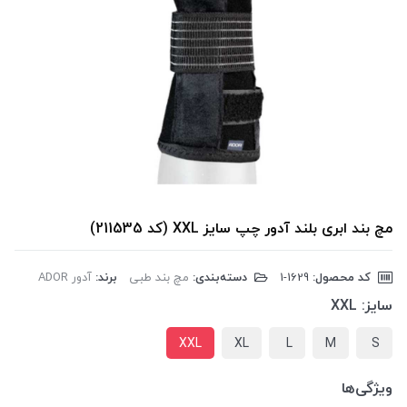
مچ بند ابری بلند آدور چپ سایز XXL (کد 211535)
کد محصول:
‎1-1629
دسته‌بندی:
مچ بند طبی
برند:
آدور ADOR
سایز:
XXL
XXL
XL
L
M
S
ویژگی‌ها